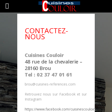
CONTACTEZ-
NOUS
Cuisines Couloir
48 rue de la chevalerie –
28160 Brou
Tel : 02 37 47 01 61
brou@cuisines-references.com
Retrouvez nous sur Facebook et sur
Instagram
https://www.facebook.com/cuisinescouloir/