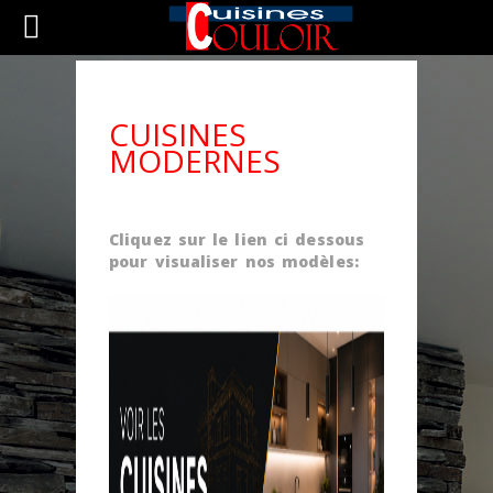
CUISINES
MODERNES
Cliquez sur le lien ci dessous
pour visualiser nos modèles: