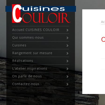
Ac
Accueil CUISINES COULOIR
O
Qui sommes-nous
Cuisines
Rangement sur mesure
Réalisations
L’atelier inspirations
On parle de nous
Contactez-nous